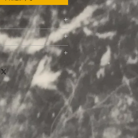
your dream]
文の品と異なる場合は、お届けから
てご連絡ください。即時交換させて
わらず、全国一律　¥500
返品やサイズ交換、キャンセルは、
品の点数により異なります。
で予めご了承ください。また、ご使
出来ません。