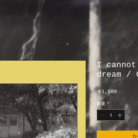
I cannot
dream / 
価
￥1,500
格
数量
*
カ