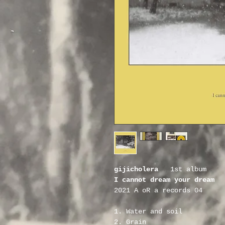
gijicholera 
  1st album
I cannot dream your dream
2021 A oR a records 04
1. Water and soil
2. Grain