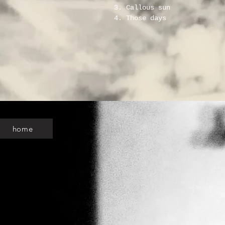
3. Callous sun
4. Those days 
home