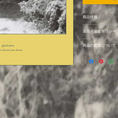
商品情報
gijicholera
返品・返金ポリシー
[I cannot dream 
万が一不良品やご注
商品の配送について
7日以内にメールに
頂きます。
送料：商品の点数に関
お客様の都合による
発送方法は地域や商
お受け出来ませんの
用後の返品はお受け